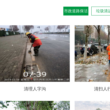
市政道路保洁
垃圾清
清理人字沟
清扫人