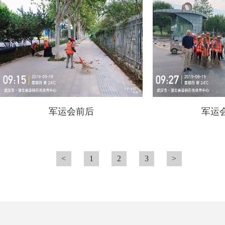
军运会前后
军运
<
1
2
3
>